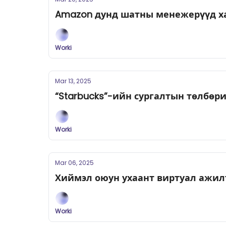
Amazon дунд шатны менежерүүд х
Worki
Mar 13, 2025
“Starbucks”-ийн сургалтын төлбөри
Worki
Mar 06, 2025
Хиймэл оюун ухаант виртуал ажилт
Worki