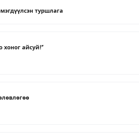
эмэгдүүлсэн туршлага
 хоног айсуй!”
төлөвлөгөө