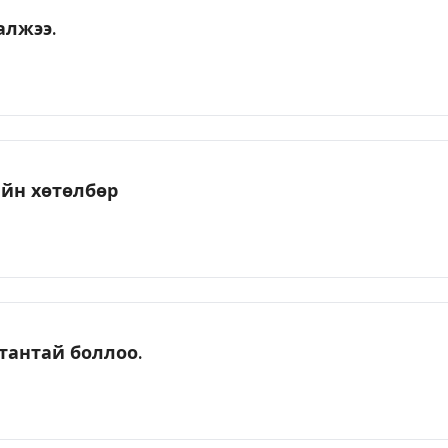
алжээ.
йн хөтөлбөр
антай боллоо.