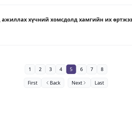
д ажиллах хүчний хомсдолд хамгийн их өртжэ
1
2
3
4
5
6
7
8
First
Back
Next
Last