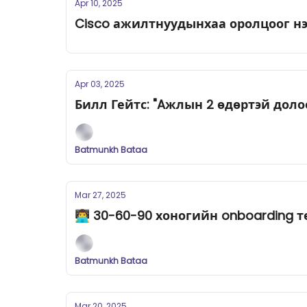
Apr 10, 2025
Cisco ажилтнуудынхаа оролцоог н
Apr 03, 2025
Билл Гейтс: "Aжлын 2 өдөртэй долоо
Batmunkh Bataa
Mar 27, 2025
👨‍💻 30-60-90 хоногийн onboarding 
Batmunkh Bataa
Mar 20, 2025