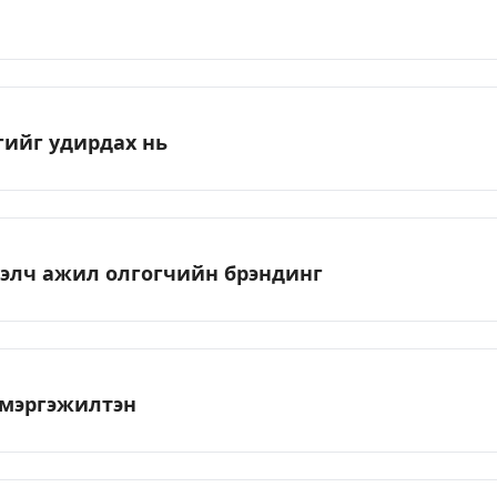
гийг удирдах нь
ээлч ажил олгогчийн брэндинг
 мэргэжилтэн