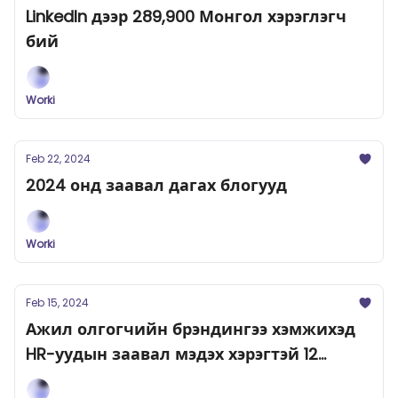
LinkedIn дээр 289,900 Монгол хэрэглэгч
бий
Worki
Feb 22, 2024
2024 онд заавал дагах блогууд
Worki
Feb 15, 2024
Ажил олгогчийн брэндингээ хэмжихэд
HR-уудын заавал мэдэх хэрэгтэй 12
хэмжүүр үзүүлэлт