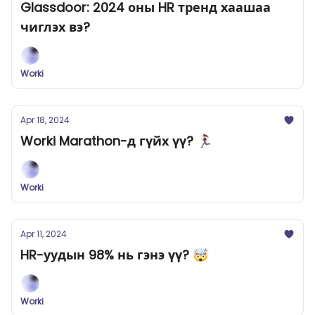
Glassdoor: 2024 оны HR тренд хаашаа
чиглэх вэ?
Worki
Apr 18, 2024
Worki Marathon-д гүйх үү? 🏃‍♀️
Worki
Apr 11, 2024
HR-уудын 98% нь гэнэ үү? 🤯
Worki