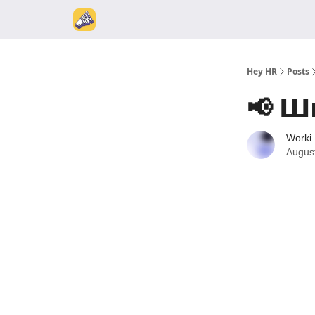
Hey HR
Posts
📢 Ш
Worki
Augus