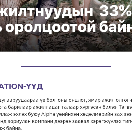
ATION-ҮҮД
дугааруудаараа үе болгоны онцлог, ямар ажил олгогч
рга барилаар ажилладаг талаар хүргэсэн билээ. Тэгвэ
ллаж эхлэх буюу Alpha үеийнхэн хөдөлмөрийн зах зээ
нд зориулан компани дээрээ заавал хэрэгжүүлэх тип
лж байна.