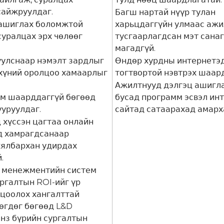
сайжруулдаг.
Багш нартай нүүр тулан
 ашиглах боломжтой
харьцдаггүйн улмаас аж
суралцах эрх чөлөөг
тусгаарлагдсан мэт сана
магадгүй.
улснаар нэмэлт зардлыг
Өндөр хурдны интернетэ
 хүний оролцоо хамаарлыг
тогтвортой нэвтрэх шаар
.
Ажилтнууд дэлгэц ашигла
им шаарддаггүй бөгөөд
бусад программ эсвэл ин
ууруулдаг.
сайтад сатаарахад амарх
 хүссэн цагтаа онлайн
д хамрагдсанаар
хялбархан удирдах
.
 менежментийн систем
ургалтын ROI-ийг үр
оцоолох хангалттай
өгдөг бөгөөд L&D
янз бүрийн сургалтын