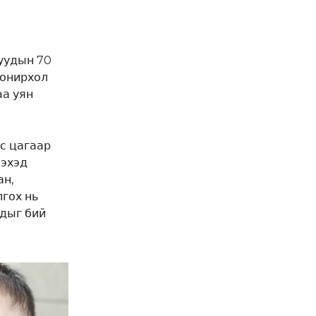
уудын 70
сонирхол
аа уян
ас цагаар
мэхэд
ан,
гох нь
удыг бий