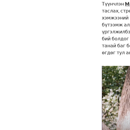
Түүнчлэн
M
таслах, стр
хэмжээний 
бүтээмж ал
үргэлжилбэ
бий болдог
танай баг 
өгдөг тул 