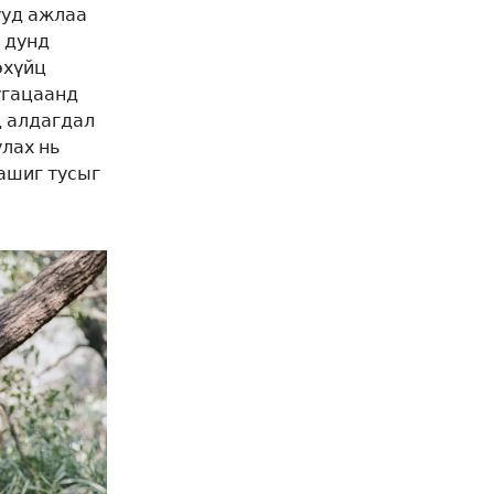
ууд ажлаа
ь дунд
эхүйц
угацаанд
ц алдагдал
лах нь
 ашиг тусыг