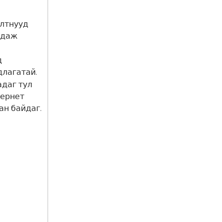
илтнууд
гдаж
д
длагатай.
даг тул
тернет
ан байдаг.