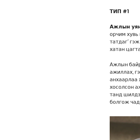
ТИП #1
Ажлын уян
орчим хувь
татдаг’ гэж
хатан цагт
Ажлын байр
ажиллах, г
анхаарлаа 
хосолсон а
танд шилдэ
болгож чада