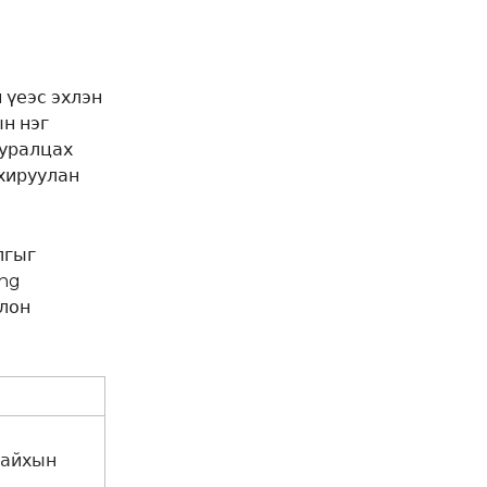
 үеэс эхлэн
н нэг
суралцах
охируулан
лгыг
ing
лон
байхын