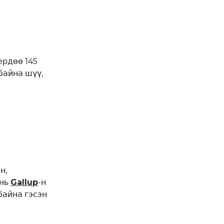
ердөө 145
байна шүү,
н,
 нь
Gallup
-н
байна гэсэн