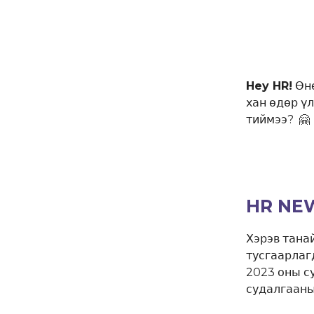
Hey HR!
Өнө
хан өдөр үл
тиймээ?
🤗
HR NE
Хэрэв тана
тусгаарлаг
2023 оны с
судалгааны