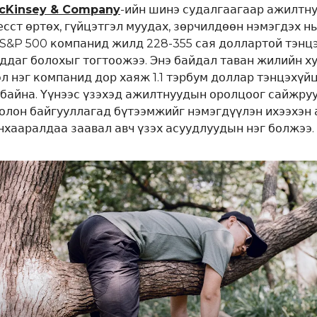
cKinsey & Company
-ийн шинэ судалгаагаар ажилтн
есст өртөх, гүйцэтгэл муудах, зөрчилдөөн нэмэгдэх н
S&P 500 компанид жилд 228-355 сая доллартой тэнц
ддаг болохыг тогтоожээ. Энэ байдал таван жилийн х
л нэг компанид дор хаяж 1.1 тэрбум доллар тэнцэхүй
 байна. Үүнээс үзэхэд ажилтнуудын оролцоог сайжруу
болон байгууллагад бүтээмжийг нэмэгдүүлэн ихээхэн
анхааралдаа заавал авч үзэх асуудлуудын нэг болжээ.