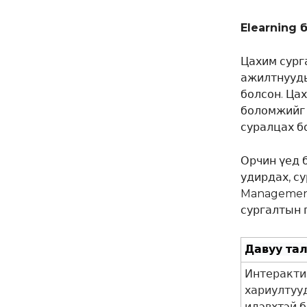
Elearning 
Цахим сург
ажилтнууды
болсон. Ца
боломжийг 
суралцах б
Орчин үед 
удирдах, су
Management
сургалтын 
Давуу тал 
Интеракти
хариултуу
идэвхтэй 