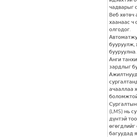
чадварыг 
Веб хөтөч
хаанаас ч 
олгодог.
Автоматжу
бууруулж,
бууруулна
Анги танх
зардлыг б
Ажилтнууд
сургалтан
ачааллаа 
боломжтой
Сургалтын
(LMS) нь с
дүнтэй то
өгөгдлийг 
багуудад 