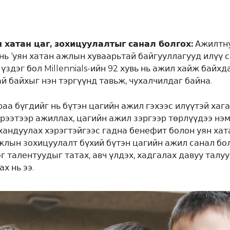
 хатан цаг, зохицуулалтыг санал болгох:
Ажилтн
 нь ‘уян хатан ажлын хуваарьтай байгууллагууд илүү 
 үздэг бол Millennials-ийн 92 хувь нь ажил хайж байхд
ай байхыг нэн тэргүүнд тавьж, чухалчилдаг байна.
аа бүгдийг нь бүтэн цагийн ажил гэхээс илүүтэй хаг
эрээтээр ажиллах, цагийн ажил зэргээр төрлүүдээ нэ
хандуулах хэрэгтэйгээс гадна бенефит болон уян хат
жлын зохицуулалт бүхий бүтэн цагийн ажил санал бол
г талентуудыг татах, авч үлдэх, хадгалах давуу талу
х нь ээ.