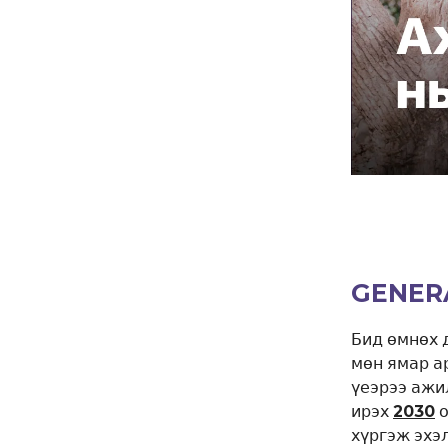
GENER
Бид өмнөх 
мөн ямар а
үеэрээ ажи
ирэх
2030
о
хүргэж эхэ