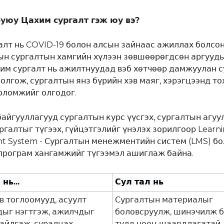
буюу Цахим сургалт гэж юу вэ?
алт нь COVID-19 болон алсын зайнаас ажиллах болсон
н сургалтын хамгийн хүлээн зөвшөөрөгдсөн аргууды
хим сургалт нь ажилтнуудад вэб хөтчөөр дамжуулан 
олгож, сургалтын янз бүрийн хэв маяг, хэрэгцээнд т
оломжийг олгодог.
байгууллагууд сургалтын курс үүсгэх, сургалтын агуу
ргалтыг түгээх, гүйцэтгэлийг үнэлэх зорилгоор Learn
 System - Сургалтын менежментийн систем (LMS) бо
програм хангамжийг түгээмэл ашиглаж байна.
нь...
Сул тал нь
в тоглоомууд, асуулт
Сургалтын материалыг
дыг нэгтгэж, ажилчдыг
боловсруулж, шинэчилж 
байлгаж, суралцах
тулд нөөц шаардлагатай.