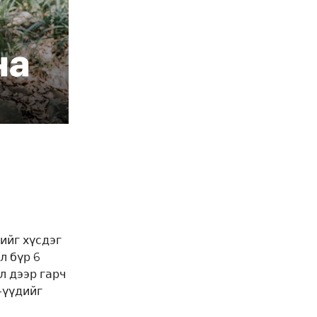
ийг хүсдэг
л бүр 6
л дээр гарч
-үүдийг