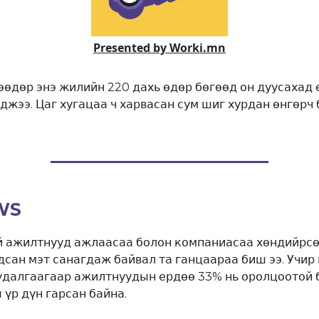
Presented by Worki.mn
өдөр энэ жилийн 220 дахь өдөр бөгөөд он дуусахад 
джээ. Цаг хугацаа ч харвасан сум шиг хурдан өнгөрч 
WS
й ажилтнууд ажлаасаа болон компаниасаа хөндийрсө
дсан мэт санагдаж байвал та ганцаараа биш ээ. Учир
удалгаагаар ажилтнуудын ердөө 33% нь оролцоотой 
 үр дүн гарсан байна.