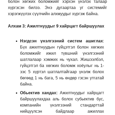
болон хөгжих боломжийг хэрхэн үнэлэх талаар
хүргэсэн билээ. Энэ дугаартаа уг системийг
хэрэгжүүлэх сүүлчийн алхмуудыг хүргэж байна.
Алхам 3: Ажилтнуудыг 9 хайрцагт байршуулах
Нэгдсэн үнэлгээний систем
ашиглах
:
Бүх ажилтнуудын гүйцэтгэл болон хөгжих
боломжийг ижил түвшний үнэлгээний
шатлалаар хэмжих нь чухал. Жишээлбэл,
гүйцэтгэл ба хөгжих боломж хоёулыг нь 1-
ээс 5 хүртэл шатлалтайгаар үнэлж болох
бөгөөд 1 нь бага, 5 нь өндөр гэсэн утгатай
байна.
Обьектив хандах:
Ажилтнуудыг хайрцагт
байршуулахдаа аль болох субьектив бус,
компанийн үнэлгээний стандарттай
нийцүүлсэн байдлаар ажиллах