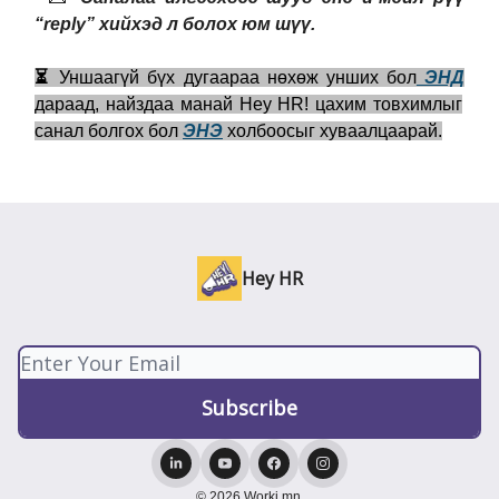
“reply” хийхэд л болох юм шүү.
⏳
Уншаагүй бүх дугаараа нөхөж унших бол
ЭНД
дараад, найздаа манай Hey HR! цахим товхимлыг
санал болгох бол
ЭНЭ
холбоосыг хуваалцаарай.
Hey HR
© 2026 Worki.mn.