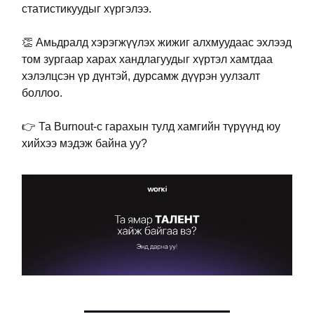
статистикуудыг хүргэлээ.
👏
Амьдралд хэрэгжүүлэх жижиг алхмуудаас эхлээд
том зургаар харах хандлагуудыг хүртэл хамтдаа
хэлэлцсэн үр дүнтэй, дурсамж дүүрэн уулзалт
боллоо.
👉 Та Burnout-с гарахын тулд хамгийн түрүүнд юу
хийхээ мэдэж байна уу?