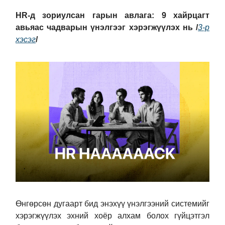
HR-д зориулсан гарын авлага: 9 хайрцагт
авьяас чадварын үнэлгээг хэрэгжүүлэх нь /
3-р
хэсэг
/
Өнгөрсөн дугаарт бид энэхүү үнэлгээний системийг
хэрэгжүүлэх эхний хоёр алхам болох гүйцэтгэл