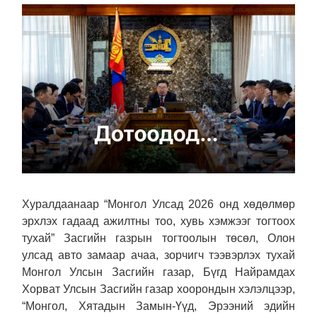
Хуралдаанаар “Монгол Улсад 2026 онд хөдөлмөр
эрхлэх гадаад ажилтны тоо, хувь хэмжээг тогтоох
тухай” Засгийн газрын тогтоолын төсөл, Олон
улсад авто замаар ачаа, зорчигч тээвэрлэх тухай
Монгол Улсын Засгийн газар, Бүгд Найрамдах
Хорват Улсын Засгийн газар хоорондын хэлэлцээр,
“Монгол, Хятадын Замын-Үүд, Эрээний эдийн