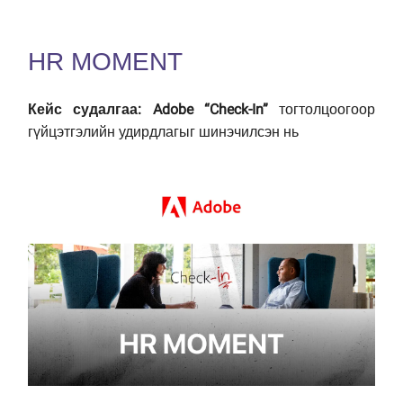
HR MOMENT
Кейс судалгаа:
Adobe “Check-In”
тогтолцоогоор
гүйцэтгэлийн удирдлагыг шинэчилсэн нь