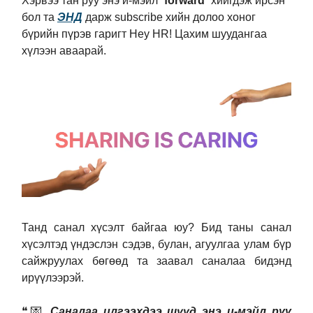
Хэрвээ тан руу энэ и-мэйл “
forward
” хийгдэж ирсэн
бол та
ЭНД
дарж subscribe хийн долоо хоног
бүрийн пүрэв гаригт Hey HR! Цахим шуудангаа
хүлээн аваарай.
Танд санал хүсэлт байгаа юу? Бид таны санал
хүсэлтэд үндэслэн сэдэв, булан, агуулгаа улам бүр
сайжруулах бөгөөд та заавал саналаа бидэнд
ирүүлээрэй.
❝
💌
Саналаа илгээхдээ шууд энэ и-мэйл рүү