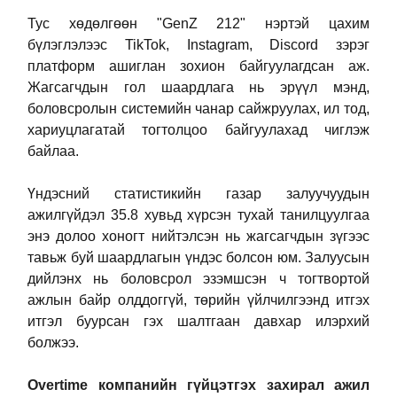
Тус хөдөлгөөн "GenZ 212" нэртэй цахим
бүлэглэлээс TikTok, Instagram, Discord зэрэг
платформ ашиглан зохион байгуулагдсан аж.
Жагсагчдын гол шаардлага нь эрүүл мэнд,
боловсролын системийн чанар сайжруулах, ил тод,
хариуцлагатай тогтолцоо байгуулахад чиглэж
байлаа.
Үндэсний статистикийн газар залуучуудын
ажилгүйдэл 35.8 хувьд хүрсэн тухай танилцуулгаа
энэ долоо хоногт нийтэлсэн нь жагсагчдын зүгээс
тавьж буй шаардлагын үндэс болсон юм. Залуусын
дийлэнх нь боловсрол эзэмшсэн ч тогтвортой
ажлын байр олддоггүй, төрийн үйлчилгээнд итгэх
итгэл буурсан гэх шалтгаан давхар илэрхий
болжээ.
Overtime компанийн гүйцэтгэх захирал ажил