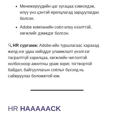
Менежерүүдийн цаг хугацаа хэмнэгдэж,
илүү үнэ цэнтэй ярилцлагад зарцуулагдах
болсон.
Adobe компанийн соёл илүү нээлттэй,
хөгжлийг дэмждэг болсон.
🔍
HR сургамж:
Adobe-ийн туршлагаас харахад
жилд нэг удаа хийгддэг уламжлалт үнэлгээг
тасралтгүй харилцаа, хөгжлийн чиглэлтэй
холбосноор ажилтны урам зориг, тогтвортой
байдал, байгууллагын соёлыг бүхэлд нь
сайжруулах боломжтой юм.
HR
HAAAAACK