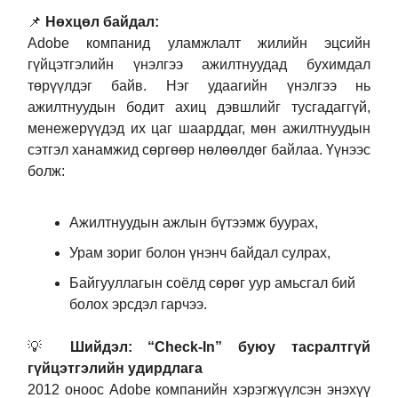
📌
Нөхцөл байдал:
Adobe компанид уламжлалт жилийн эцсийн
гүйцэтгэлийн үнэлгээ ажилтнуудад бухимдал
төрүүлдэг байв. Нэг удаагийн үнэлгээ нь
ажилтнуудын бодит ахиц дэвшлийг тусгадаггүй,
менежерүүдэд их цаг шаарддаг, мөн ажилтнуудын
сэтгэл ханамжид сөргөөр нөлөөлдөг байлаа. Үүнээс
болж:
Ажилтнуудын ажлын бүтээмж буурах,
Урам зориг болон үнэнч байдал сулрах,
Байгууллагын соёлд сөрөг уур амьсгал бий
болох эрсдэл гарчээ.
💡
Шийдэл: “Check-In” буюу тасралтгүй
гүйцэтгэлийн удирдлага
2012 оноос Adobe компанийн хэрэгжүүлсэн энэхүү