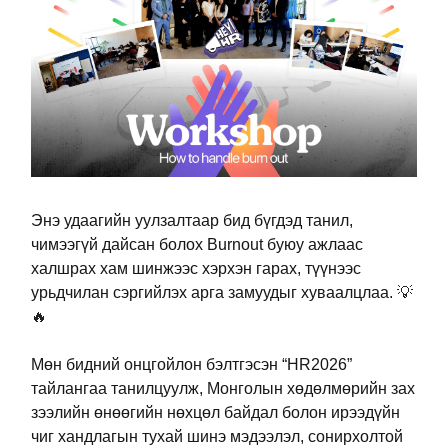
Энэ удаагийн уулзалтаар бид бүгдэд танил,
чимээгүй дайсан болох Burnout буюу ажлаас
халшрах хам шинжээс хэрхэн гарах, түүнээс
урьдчилан сэргийлэх арга замуудыг хуваалцлаа.
💡
🔥
Мөн бидний онцгойлон бэлтгэсэн “HR2026”
тайлангаа танилцуулж, Монголын хөдөлмөрийн зах
зээлийн өнөөгийн нөхцөл байдал болон ирээдүйн
чиг хандлагын тухай шинэ мэдээлэл, сонирхолтой