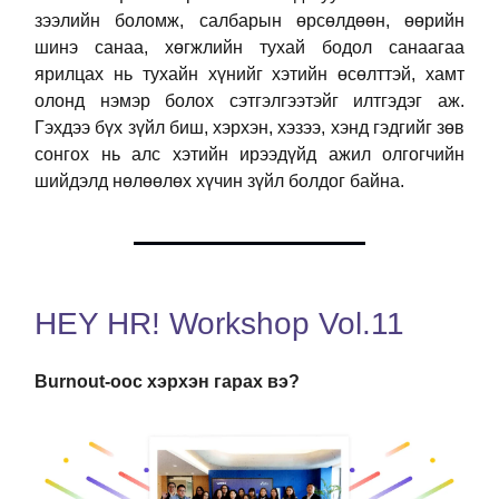
зээлийн боломж, салбарын өрсөлдөөн, өөрийн
шинэ санаа, хөгжлийн тухай бодол санаагаа
ярилцах нь тухайн хүнийг хэтийн өсөлттэй, хамт
олонд нэмэр болох сэтгэлгээтэйг илтгэдэг аж.
Гэхдээ бүх зүйл биш, хэрхэн, хэзээ, хэнд гэдгийг зөв
сонгох нь алс хэтийн ирээдүйд ажил олгогчийн
шийдэлд нөлөөлөх хүчин зүйл болдог байна.
HEY HR! Workshop Vol.11
Burnout-оос хэрхэн гарах вэ?