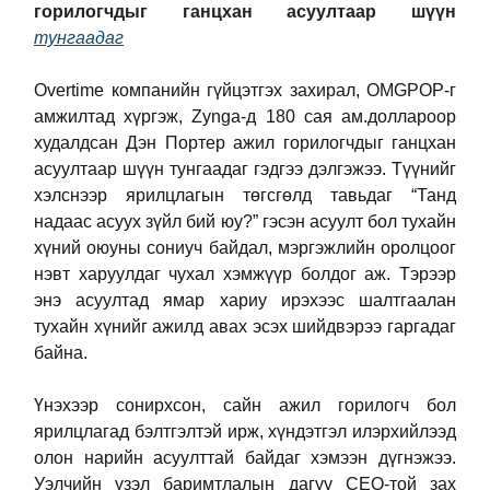
горилогчдыг ганцхан асуултаар шүүн
тунгаадаг
Overtime компанийн гүйцэтгэх захирал, OMGPOP-г
амжилтад хүргэж, Zynga-д 180 сая ам.доллароор
худалдсан Дэн Портер ажил горилогчдыг ганцхан
асуултаар шүүн тунгаадаг гэдгээ дэлгэжээ. Түүнийг
хэлснээр ярилцлагын төгсгөлд тавьдаг “Танд
надаас асуух зүйл бий юу?” гэсэн асуулт бол тухайн
хүний оюуны сониуч байдал, мэргэжлийн оролцоог
нэвт харуулдаг чухал хэмжүүр болдог аж. Тэрээр
энэ асуултад ямар хариу ирэхээс шалтгаалан
тухайн хүнийг ажилд авах эсэх шийдвэрээ гаргадаг
байна.
Үнэхээр сонирхсон, сайн ажил горилогч бол
ярилцлагад бэлтгэлтэй ирж, хүндэтгэл илэрхийлээд
олон нарийн асуулттай байдаг хэмээн дүгнэжээ.
Уэлчийн үзэл баримтлалын дагуу CEO-той зах