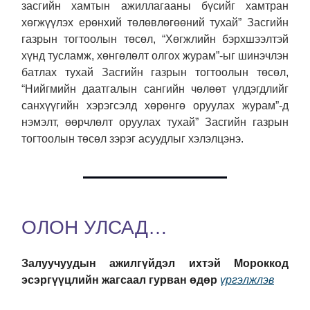
засгийн хамтын ажиллагааны бүсийг хамтран
хөгжүүлэх ерөнхий төлөвлөгөөний тухай” Засгийн
газрын тогтоолын төсөл, “Хөгжлийн бэрхшээлтэй
хүнд тусламж, хөнгөлөлт олгох журам”-ыг шинэчлэн
батлах тухай Засгийн газрын тогтоолын төсөл,
“Нийгмийн даатгалын сангийн чөлөөт үлдэгдлийг
санхүүгийн хэрэгсэлд хөрөнгө оруулах журам”-д
нэмэлт, өөрчлөлт оруулах тухай” Засгийн газрын
тогтоолын төсөл зэрэг асуудлыг хэлэлцэнэ.
ОЛОН УЛСАД…
Залуучуудын ажилгүйдэл ихтэй Мороккод
эсэргүүцлийн жагсаал гурван өдөр
үргэлжлэв