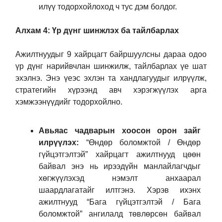
илүү тодорхойлоход ч тус дэм болдог.
Алхам 4: Үр дүнг шинжлэх ба тайлбарлах
Ажилтнуудыг 9 хайрцагт байршуулсны дараа одоо
үр дүнг нарийвчлан шинжилж, тайлбарлах үе шат
эхэлнэ. Энэ үеэс эхлэн та хандлагуудыг илрүүлж,
стратегийн хүрээнд авч хэрэгжүүлэх арга
хэмжээнүүдийг тодорхойлно.
Авьяас чадварын хоосон орон зайг
илрүүлэх:
“Өндөр боломжтой / Өндөр
гүйцэтгэлтэй” хайрцагт ажилтнууд цөөн
байвал энэ нь ирээдүйн манлайлагчдыг
хөгжүүлэхэд нэмэлт анхаарал
шаардлагатайг илтгэнэ. Хэрэв ихэнх
ажилтнууд “Бага гүйцэтгэлтэй / Бага
боломжтой” ангилалд төвлөрсөн байвал