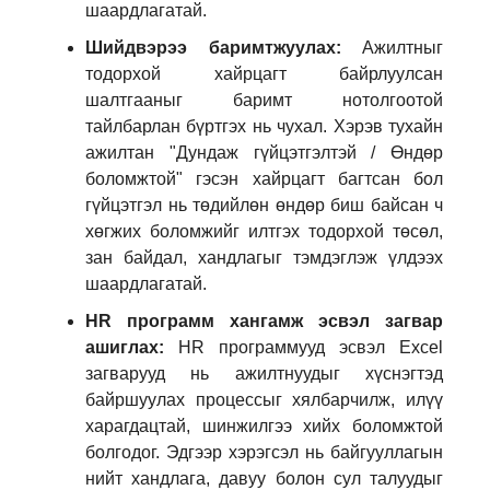
шаардлагатай.
Шийдвэрээ баримтжуулах:
Ажилтныг
тодорхой хайрцагт байрлуулсан
шалтгааныг баримт нотолгоотой
тайлбарлан бүртгэх нь чухал. Хэрэв тухайн
ажилтан "Дундаж гүйцэтгэлтэй / Өндөр
боломжтой" гэсэн хайрцагт багтсан бол
гүйцэтгэл нь төдийлөн өндөр биш байсан ч
хөгжих боломжийг илтгэх тодорхой төсөл,
зан байдал, хандлагыг тэмдэглэж үлдээх
шаардлагатай.
HR программ хангамж эсвэл загвар
ашиглах:
HR программууд эсвэл Excel
загварууд нь ажилтнуудыг хүснэгтэд
байршуулах процессыг хялбарчилж, илүү
харагдацтай, шинжилгээ хийх боломжтой
болгодог. Эдгээр хэрэгсэл нь байгууллагын
нийт хандлага, давуу болон сул талуудыг