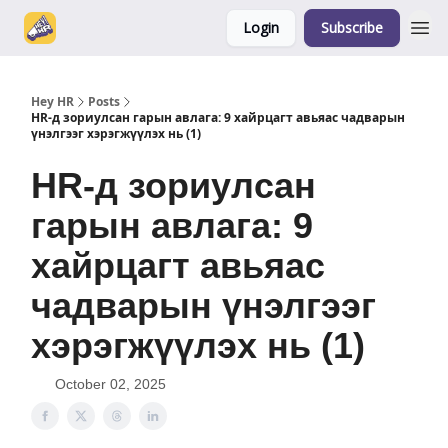
Login
Subscribe
Hey HR
Posts
HR-д зориулсан гарын авлага: 9 хайрцагт авьяас чадварын
үнэлгээг хэрэгжүүлэх нь (1)
HR-д зориулсан
гарын авлага: 9
хайрцагт авьяас
чадварын үнэлгээг
хэрэгжүүлэх нь (1)
October 02, 2025