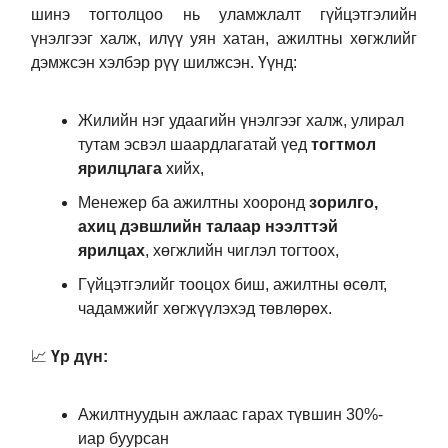
шинэ тогтолцоо нь уламжлалт гүйцэтгэлийн
үнэлгээг халж, илүү уян хатан, ажилтны хөгжлийг
дэмжсэн хэлбэр рүү шилжсэн. Үүнд:
Жилийн нэг удаагийн үнэлгээг халж, улирал
тутам эсвэл шаардлагатай үед
тогтмол
ярилцлага
хийх,
Менежер ба ажилтны хооронд
зорилго,
ахиц дэвшлийн талаар нээлттэй
ярилцах
, хөгжлийн чиглэл тогтоох,
Гүйцэтгэлийг тооцох биш, ажилтны өсөлт,
чадамжийг хөгжүүлэхэд төвлөрөх.
📈
Үр дүн:
Ажилтнуудын ажлаас гарах
түвшин
30%-
иар буурсан