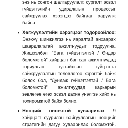
энэ нь сонгон шалгаруулалт, сургалт эсвэл
гүйцэтгэлийн удирдлагын процессыг
сайжруулах хэрэгцээ байгааг харуулж
байна.
Хөгжүүлэлтийн хэрэгцээг тодорхойлох:
Энэхүү шинжилгээ нь яаралтай анхаарах
шаардлагатай ажилтнуудыг тодруулна.
Жишээлбэл, “Бага гүйцэтгэлтэй / Өндөр
боломжтой” хайрцагт багтсан ажилтнуудад
зориулсан тусгайлсан гүйцэтгэл
сайжруулалтын төлөвлөгөө хэрэгтэй байж
болох бол, “Дундаж гүйцэтгэлтэй / Бага
боломжтой” ажилтнуудад карьерын
зөвлөгөө өгөх эсвэл дахин үнэлгээ хийх нь
тохиромжтой байж болно.
Нөөцийг оновчтой хуваарилах:
9
хайрцагт суурилан байгууллагын нөөцийг
стратегийн дагуу хуваарилах боломжтой.