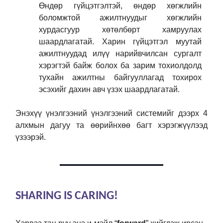
Өндөр гүйцэтгэлтэй, өндөр хөгжлийн
боломжтой ажилтнуудыг хөгжлийн
хурдасгуур хөтөлбөрт хамруулах
шаардлагатай. Харин гүйцэтгэл муутай
ажилтнуудад илүү нарийвчилсан сургалт
хэрэгтэй байж болох ба зарим тохиолдолд
тухайн ажилтны байгууллагад тохирох
эсэхийг дахин авч үзэх шаардлагатай.
Энэхүү үнэлгээний үнэлгээний системийг дээрх 4
алхмын дагуу та өөрийнхөө багт хэрэгжүүлээд
үзээрэй.
SHARING IS CARING!