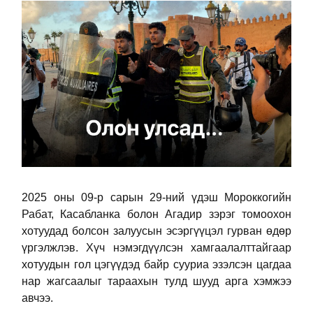
2025 оны 09-р сарын 29-ний үдэш Мороккогийн
Рабат, Касабланка болон Агадир зэрэг томоохон
хотуудад болсон залуусын эсэргүүцэл гурван өдөр
үргэлжлэв. Хүч нэмэгдүүлсэн хамгаалалттайгаар
хотуудын гол цэгүүдэд байр сууриа эзэлсэн цагдаа
нар жагсаалыг тараахын тулд шууд арга хэмжээ
авчээ.