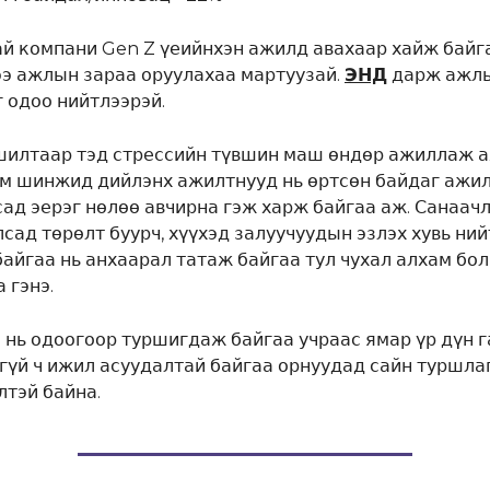
ай компани Gen Z үеийнхэн ажилд авахаар хайж байг
ээ ажлын зараа оруулахаа мартуузай.
ЭНД
дарж ажл
г одоо нийтлээрэй.
шилтаар тэд стрессийн түвшин маш өндөр ажиллаж 
м шинжид дийлэнх ажилтнууд нь өртсөн байдаг ажи
сад эерэг нөлөө авчирна гэж харж байгаа аж. Санаач
сад төрөлт буурч, хүүхэд залуучуудын эзлэх хувь ний
байгаа нь анхаарал татаж байгаа тул чухал алхам бо
 гэнэ.
 нь одоогоор туршигдаж байгаа учраас ямар үр дүн 
гүй ч ижил асуудалтай байгаа орнуудад сайн туршла
лтэй байна.