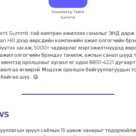
Powered by Talent
Summit
ent Summit-тай хамтран ажиллах саналыг ЭНД дарж 
san Hill дээр өөрсдийн компанийн ажил олгогчийн бр
бүүтээ засаж, 5000+ чадварлаг мэргэжилтнүүдэд өөр
ажил олгогчийн брэндээ танилж, ажлын санал шууд 
эвентэд оролцохыг хүсвэл яг одоо 8810-4221 дугаарт
хиалгаа өгөөрэй. Мэдээж оролцох байгууллагуудын т
байгаа шүү...
😋
WS
гууллагын эрүүл соёлын 15 шинж чанарыг тодорхойлжэ