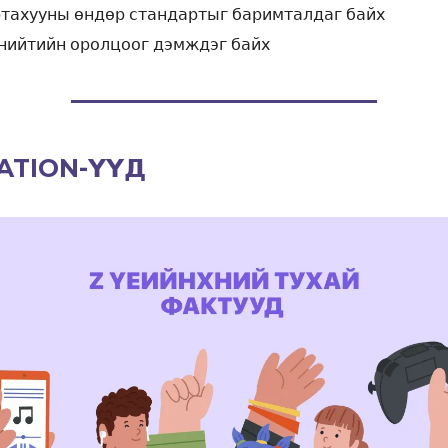
ртахууны өндөр стандартыг баримталдаг байх
нийтийн оролцоог дэмждэг байх
ATION-ҮҮД