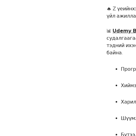
🔥 Z үеийн
үйл ажилла
📊
Udemy B
судалгаага
тэдний ихэн
байна.
Прогр
Хиймэ
Харил
Шүүмж
Бүтээ