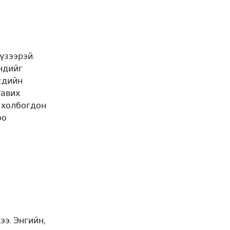
үзээрэй.
эндийг
сдийн
тавих
 холбогдон
оо
э. Энгийн,