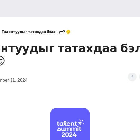
Талентуудыг татахдаа бэлэн үү? 😏
нтуудыг татахдаа бэ

mber 11, 2024