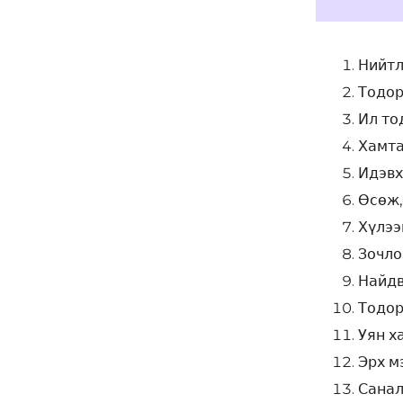
Нийтл
Тодор
Ил то
Хамта
Идэвх
Өсөж,
Хүлээ
Зочло
Найдв
Тодор
Уян х
Эрх м
Санал