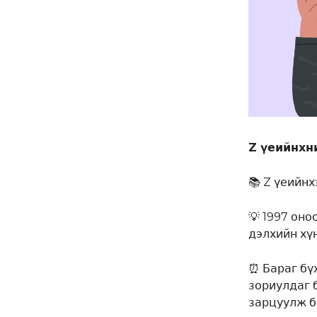
Z үеийнхн
📚 Z үеийн
💡 1997 оно
дэлхийн хү
⏰ Бараг бү
зориулдаг 
зарцуулж б