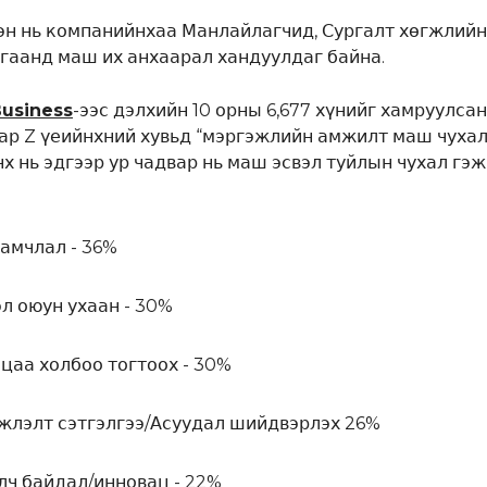
хэн нь компанийнхаа Манлайлагчид, Сургалт хөгжлийн
гаанд маш их анхаарал хандуулдаг байна.
usiness
-ээс дэлхийн 10 орны 6,677 хүнийг хамруулсан
ар Z үеийнхний хувьд “мэргэжлийн амжилт маш чухал
х нь эдгээр ур чадвар нь маш эсвэл туйлын чухал гэж
амчлал - 36%
л оюун ухаан - 30%
цаа холбоо тогтоох - 30%
лэлт сэтгэлгээ/Асуудал шийдвэрлэх 26%
лч байдал/инновац - 22%