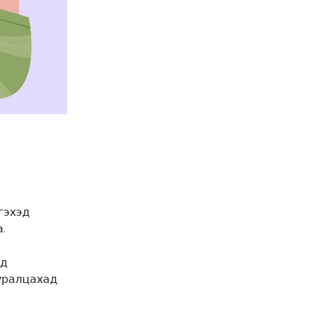
 гэхэд
.
ад
суралцахад