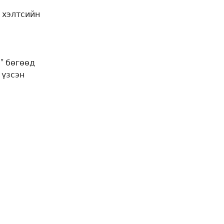
 хэлтсийн
” бөгөөд
 үзсэн