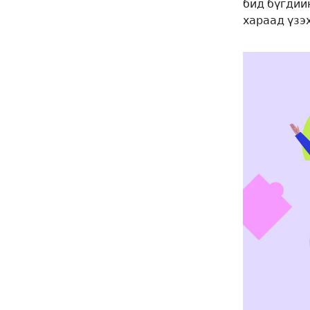
бид бүгдий
хараад үзэх