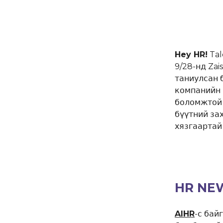
Hey HR!
Tal
9/28-нд Zai
таниулсан 
компанийн 
боломжтой 
бүүтний за
хязгаартай 
HR NE
AIHR
-с бай