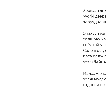
Хэрвээ тан
Worki дээр
заруудаа я
Энэхүү тур
халшрах ха
соёлтой ул
Солонгос ул
бага болж 
үзэж байгаа
Мэдээж энэ
хэлж мэдэх
гэдэгт итгэ