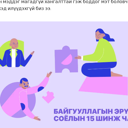
н мэддэг магадгүй хангалттай гэж боддог мэт болов
эд илүүдэхгүй биз ээ.