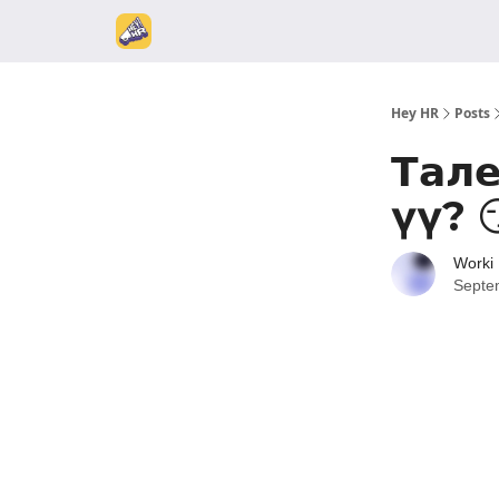
Hey HR
Posts
Тале
үү? 
Worki
Septe