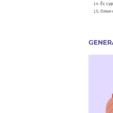
Ёс су
Олон 
GENER