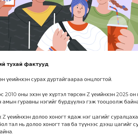
ий тухай фактууд
хэн үеийнхэн сурах дуртайгаараа онцлогтой.
ос 2010 оны эхэн үе хүртэл төрсөн Z үеийнхэн 2025 он
н амын гуравны нэгийг бүрдүүлнэ гэж тооцоолж байна
х Z үеийнхэн долоо хоногт ядаж нэг цагийг суралцах
бол тал нь долоо хоногт тав ба түүнээс дээш цагийг 
айна.