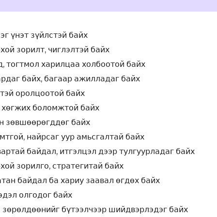
эг үнэт зүйлстэй байх
хой зорилт, чиглэлтэй байх
д, тогтмол харилцаа холбоотой байх
рдаг байх, багаар ажилладаг байх
тэй оролцоотой байх
 хөгжих боломжтой байх
н зөвшөөрөгддөг байх
мтгой, найрсаг уур амьсгалтай байх
артай байдал, итгэлцэл дээр тулгуурладаг байх
хой зорилго, стратегитай байх
атан байдал ба хариу заавал өгдөх байх
эдэл олгодог байх
 зөрөлдөөнийг бүтээлчээр шийдвэрлэдэг байх