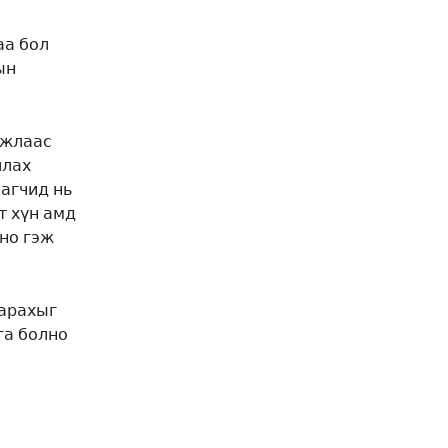
аа бол
ын
ажлаас
ллах
лагчид нь
т хүн амд
лно гэж
гарахыг
га болно