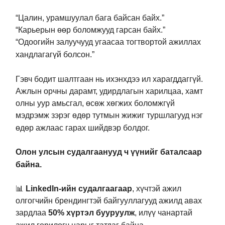
“Цалин, урамшуулал бага байсан байх.”
“Карьерын өөр боломжууд гарсан байх.”
“Одоогийн залуучууд угаасаа тогтвортой ажиллах
хандлагагүй болсон.”
Гэвч бодит шалтгаан нь ихэнхдээ ил харагддаггүй.
Ажлын орчны дарамт, удирдлагын харилцаа, хамт
олны уур амьсгал, өсөж хөгжих боломжгүй
мэдрэмж зэрэг өдөр тутмын жижиг туршлагууд нэг
өдөр ажлаас гарах шийдвэр болдог.
Олон улсын судалгаанууд ч үүнийг баталсаар
байна.
📊
LinkedIn-ийн судалгаагаар
, хүчтэй ажил
олгогчийн брендингтэй байгууллагууд ажилд авах
зардлаа
50% хүртэл бууруулж
, илүү чанартай