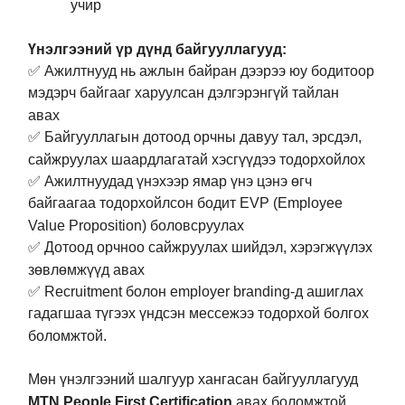
учир
Үнэлгээний үр дүнд байгууллагууд:
✅ Ажилтнууд нь ажлын байран дээрээ юу бодитоор
мэдэрч байгааг харуулсан дэлгэрэнгүй тайлан
авах
✅ Байгууллагын дотоод орчны давуу тал, эрсдэл,
сайжруулах шаардлагатай хэсгүүдээ тодорхойлох
✅ Ажилтнуудад үнэхээр ямар үнэ цэнэ өгч
байгаагаа тодорхойлсон бодит EVP (Employee
Value Proposition) боловсруулах
✅ Дотоод орчноо сайжруулах шийдэл, хэрэгжүүлэх
зөвлөмжүүд авах
✅ Recruitment болон employer branding-д ашиглах
гадагшаа түгээх үндсэн мессежээ тодорхой болгох
боломжтой.
Мөн үнэлгээний шалгуур хангасан байгууллагууд
MTN People First Certification
авах боломжтой.