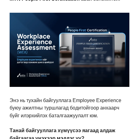
Энэ нь тухайн байгууллага Employee Experience
буюу ажилтны туршлагад бодитойгоор анхаарч
буйг илэрхийлэх баталгаажуулалт юм.
Танай байгууллага хүмүүсээ яагаад алдаж
байгаагаа үнэхээр мэддэг үү?