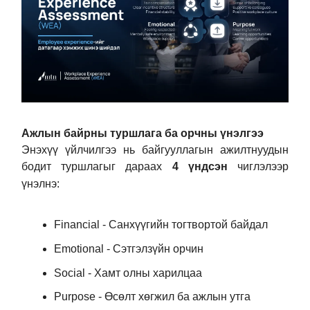
Ажлын байрны туршлага ба орчны үнэлгээ
Энэхүү үйлчилгээ нь байгууллагын ажилтнуудын
бодит туршлагыг дараах
4 үндсэн
чиглэлээр
үнэлнэ:
Financial - Санхүүгийн тогтвортой байдал
Emotional - Сэтгэлзүйн орчин
Social - Хамт олны харилцаа
Purpose - Өсөлт хөгжил ба ажлын утга