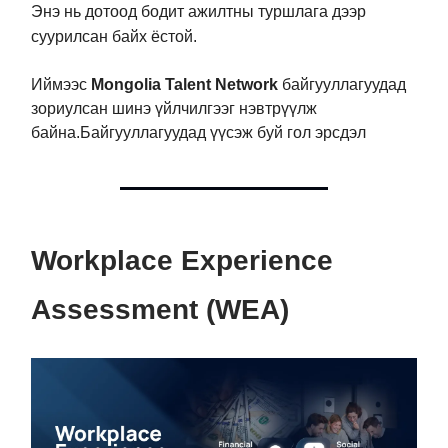
Энэ нь дотоод бодит ажилтны туршлага дээр
суурилсан байх ёстой.
Иймээс
Mongolia Talent Network
байгууллагуудад
зориулсан шинэ үйлчилгээг нэвтрүүлж
байна.
Байгууллагуудад үүсэж буй гол эрсдэл
Workplace Experience
Assessment (WEA)