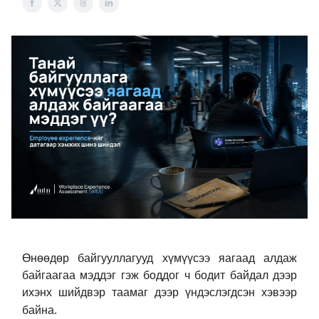
Өнөөдөр байгууллагууд хүмүүсээ яагаад алдаж
байгаагаа мэддэг гэж боддог ч бодит байдал дээр
ихэнх шийдвэр таамаг дээр үндэслэгдсэн хэвээр
байна.