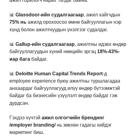
ажил горилогч нарыг татдаг байна.
📊
Glassdoor-ийн судалгаагаар
, ажил хайгчдын
75% нь
ажилд орохоосоо өмнө байгууллагын нэр
хүнд болон ажилтнуудын үнэлгээг судалдаг.
📊
Gallup-ийн судалгаагаар
, ажилтны идэвх өндөр
байгууллагуудын хүний нөөцийн эргэц
18%-43%-
иар бага
байдаг.
📊
Deloitte Human Capital Trends Report
-д
employee experience буюу ажилтны туршлагадаа
анхаардаг байгууллагууд илүү өндөр бүтээмжтэй
байдаг ба бизнесийн үзүүлэлт өндөр байдаг гэж
дурдсан.
Гэхдээ хүчтэй
ажил олгогчийн брендинг
/employer branding/
нь зөвхөн гадагш хийдэг
маркетинг биш.