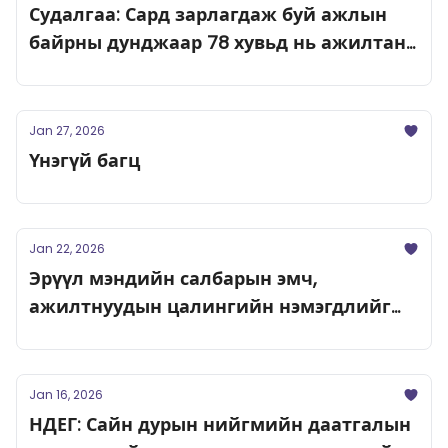
Судалгаа: Сард зарлагдаж буй ажлын
байрны дунджаар 78 хувьд нь ажилтан
олдохгүй байна
Jan 27, 2026
Үнэгүй багц
Jan 22, 2026
Эрүүл мэндийн салбарын эмч,
ажилтнуудын цалингийн нэмэгдлийг
энэ сард олгоно
Jan 16, 2026
НДЕГ: Сайн дурын нийгмийн даатгалын