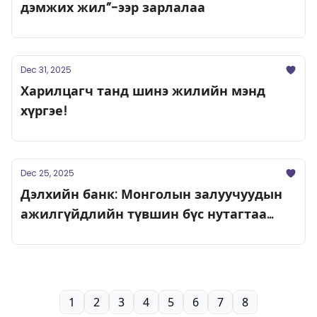
дэмжих жил”-ээр зарлалаа
Dec 31, 2025
Харилцагч танд шинэ жилийн мэнд
хүргэе!
Dec 25, 2025
Дэлхийн банк: Монголын залуучуудын
ажилгүйдлийн түвшин бүс нутагтаа
хамгийн өндөрт тооцогдож байна
1
2
3
4
5
6
7
8