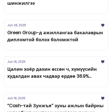
шинжилгээ
Jun 26, 2025
Green Group-д ажиллангаа бакалаврын
дипломтой болох боломжтой
Jun 19, 2025
Цалин хоёр дахин өссөн ч, хүмүүсийн
худалдан авах чадвар ердөө 38.9%
нэмэгджээ
Jun 16, 2025
“Cash-тай Зунжъя” зуны ажлын байрны