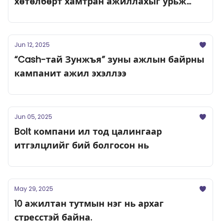
хөтөлбөрт хамтран ажиллахыг урьж
байна
Jun 12, 2025
“Cash-тай Зунжъя” зуны ажлын байрны
кампанит ажил эхэллээ
Jun 05, 2025
Bolt компани ил тод цалингаар
итгэлцлийг бий болгосон нь
May 29, 2025
10 ажилтан тутмын нэг нь архаг
стресстэй байна.