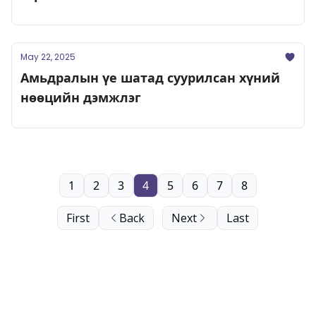
May 22, 2025
Амьдралын үе шатад суурилсан хүний
нөөцийн дэмжлэг
1
2
3
4
5
6
7
8
First
Back
Next
Last