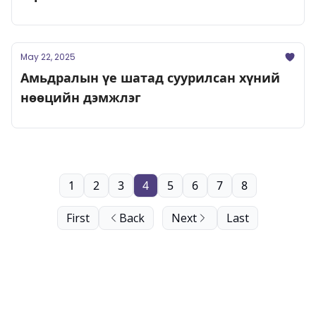
May 22, 2025
Амьдралын үе шатад суурилсан хүний
нөөцийн дэмжлэг
1
2
3
4
5
6
7
8
First
Back
Next
Last