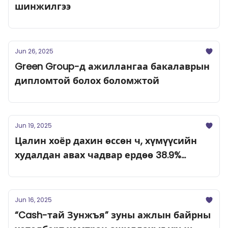
шинжилгээ
Jun 26, 2025
Green Group-д ажиллангаа бакалаврын
дипломтой болох боломжтой
Jun 19, 2025
Цалин хоёр дахин өссөн ч, хүмүүсийн
худалдан авах чадвар ердөө 38.9%
нэмэгджээ
Jun 16, 2025
“Cash-тай Зунжъя” зуны ажлын байрны