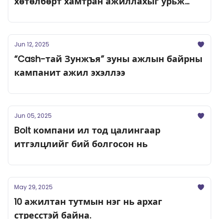
хөтөлбөрт хамтран ажиллахыг урьж
байна
Jun 12, 2025
“Cash-тай Зунжъя” зуны ажлын байрны
кампанит ажил эхэллээ
Jun 05, 2025
Bolt компани ил тод цалингаар
итгэлцлийг бий болгосон нь
May 29, 2025
10 ажилтан тутмын нэг нь архаг
стресстэй байна.