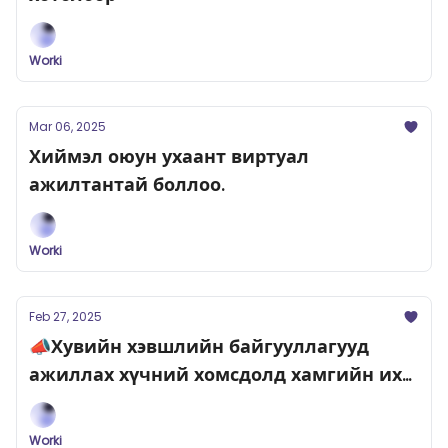
Worki
Mar 06, 2025
Хиймэл оюун ухаант виртуал
ажилтантай боллоо.
Worki
Feb 27, 2025
📣Хувийн хэвшлийн байгууллагууд
ажиллах хүчний хомсдолд хамгийн их
өртжээ
Worki