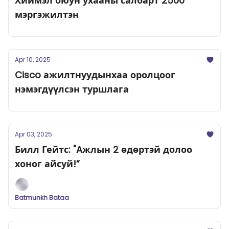
Хиймэл оюун ухааны салбарт 2500
мэргэжилтэн
Apr 10, 2025
Cisco ажилтнуудынхаа оролцоог
нэмэгдүүлсэн туршлага
Apr 03, 2025
Билл Гейтс: "Aжлын 2 өдөртэй долоо
хоног айсуй!”
Batmunkh Bataa