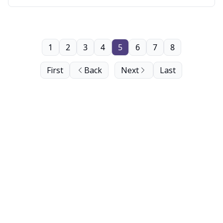
1
2
3
4
5
6
7
8
First
Back
Next
Last