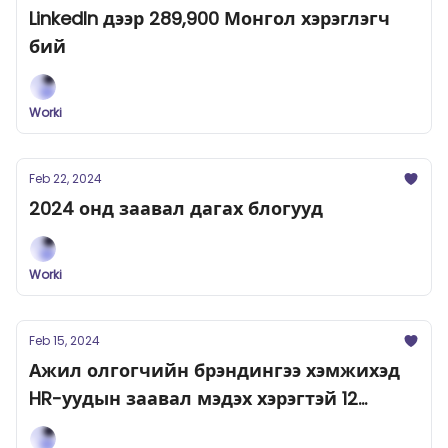
LinkedIn дээр 289,900 Монгол хэрэглэгч
бий
Worki
Feb 22, 2024
2024 онд заавал дагах блогууд
Worki
Feb 15, 2024
Ажил олгогчийн брэндингээ хэмжихэд
HR-уудын заавал мэдэх хэрэгтэй 12
хэмжүүр үзүүлэлт