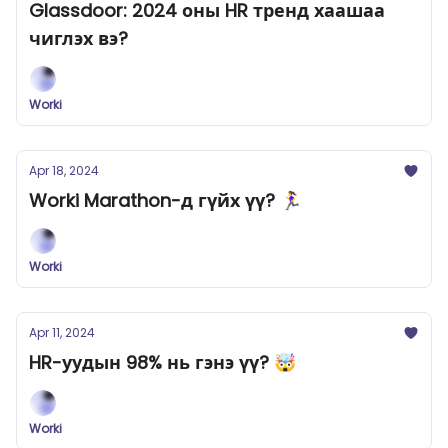
Glassdoor: 2024 оны HR тренд хаашаа
чиглэх вэ?
Worki
Apr 18, 2024
Worki Marathon-д гүйх үү? 🏃‍♀️
Worki
Apr 11, 2024
HR-уудын 98% нь гэнэ үү? 🤯
Worki